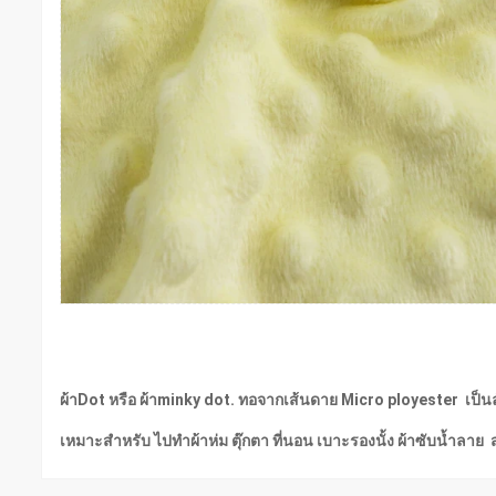
ผ้าDot หรือ ผ้าminky dot. ทอจากเส้นดาย Micro ployester เป็นลักษ
เหมาะสำหรับ ไปทำผ้าห่ม ตุ๊กตา ที่นอน เบาะรองนั้ง ผ้าซับน้ำลาย 