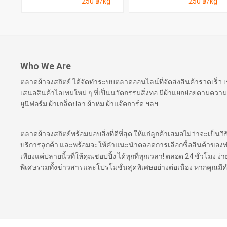
250 ฿/kg
250 ฿/kg
Who We Are
ตลาดผ้าจงสถิตย์ ได้จัดทำระบบตลาดออนไลน์ที่จัดส่งสินค้ารวดเร็ว
เสนอสินค้าไอเทมใหม่ ๆ ที่เป็นนวัตกรรมสิ่งทอ มีผ้าแยกย่อยตามความ
ยูนิฟอร์ม ผ้าเกล็ดปลา ผ้าห่ม ผ้าแจ๊คการ์ด ฯลฯ
ตลาดผ้าจงสถิตย์พร้อมมอบสิ่งที่ดีที่สุด ให้แก่ลูกค้าเสมอไม่ว่าจะเป็นว
บริการลูกค้า และพร้อมจะให้คำแนะนำตลอดการเลือกซื้อสินค้าของท่าน เ
เพียงแค่ปลายนิ้วที่ให้คุณชอปปิ้ง ได้ทุกที่ทุกเวลา! ตลอด 24 ชั่วโมง
พิเศษรวมทั้งข่าวสารและโปรโมชั่นสุดพิเศษอย่างต่อเนื่อง หากคุณม