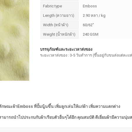
Fabric type
Emboss
Length (ความยาว)
2.90 หลา / kg
Width (หน้าผ้า)
60/62"
Weight (น้ำหนักผ้า)
240 GSM
บรรจุภัณฑ์และระยะเวลาส่งของ
ระยะเวลาส่งของ : 3-5 วันทำการ (ขึ้นอยู่กับขนส่งแต่ละแห
ณะผ้าEmboss ที่ปั้มนู้นขึ้น เพิ่มลูกเล่นให้แก่ผ้า เพิ่มความแตกต่าง
สามารถนำไปประกบกับผ้าเรียบตัวอื่นๆได้อีก คุณสมบัติ ดีเยี่ยมผ้ามีความนุ่