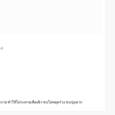
่ง)
มสบาย ทำให้ไม่ระคายเคืองผิว ขนไม่หลุดร่วง ขนนุ่มมาก