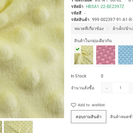
รายละเอียด
: หน้าผ้า : 60/62"
น้ำ
รหัสผ้า
:
HBSA1-22-BE2397Z
รหัสสี
:
-
รหัสสินค้า
:
999-002397-91-A1-R
หมวดที่เกี่ยวข้อง
ผ้าเด็ก/ผ้า
สินค้าในกลุ่มเดียวกัน
In Stock
0
-
จำนวนสั่งซื้อ
Add to wishlist
สอบถามสินค้า
สินค้าหมดชั