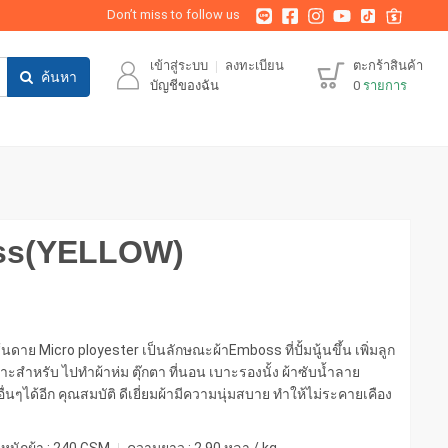
Don’t miss to follow us
เข้าสู่ระบบ
ลงทะเบียน
ตะกร้าสินค้า
ค้นหา
บัญชีของฉัน
0
รายการ
oss(YELLOW)
นดาย Micro ployester เป็นลักษณะผ้าEmboss ที่ปั้มนู้นขึ้น เพิ่มลูก
มาะสำหรับ ไปทำผ้าห่ม ตุ๊กตา ที่นอน เบาะรองนั้ง ผ้าซับน้ำลาย
ๆได้อีก คุณสมบัติ ดีเยี่ยมผ้ามีความนุ่มสบาย ทำให้ไม่ระคายเคือง