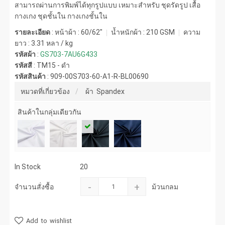
สามารถผ่านการพิมพ์ได้ทุกรูปแบบ เหมาะสำหรับ ชุดรัดรูป เสื้อ
กางเกง ชุดชั้นใน กางเกงชั้นใน
รายละเอียด
: หน้าผ้า : 60/62"
น้ำหนักผ้า :
210 GSM
ความ
ยาว :
3.31 หลา / kg
รหัสผ้า
:
GS703-7AU6G433
รหัสสี
:
TM15 - ดำ
รหัสสินค้า
:
909-00S703-60-A1-R-BL00690
หมวดที่เกี่ยวข้อง
ผ้า Spandex
สินค้าในกลุ่มเดียวกัน
In Stock
20
-
+
จำนวนสั่งซื้อ
ม้วนกลม
Add to wishlist