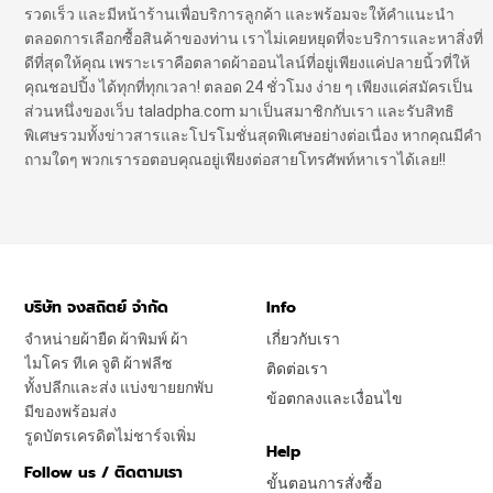
รวดเร็ว และมีหน้าร้านเพื่อบริการลูกค้า และพร้อมจะให้คำแนะนำ
ตลอดการเลือกซื้อสินค้าของท่าน เราไม่เคยหยุดที่จะบริการและหาสิ่งที่
ดีที่สุดให้คุณ เพราะเราคือตลาดผ้าออนไลน์ที่อยู่เพียงแค่ปลายนิ้วที่ให้
คุณชอปปิ้ง ได้ทุกที่ทุกเวลา! ตลอด 24 ชั่วโมง ง่าย ๆ เพียงแค่สมัครเป็น
ส่วนหนึ่งของเว็บ taladpha.com มาเป็นสมาชิกกับเรา และรับสิทธิ
พิเศษรวมทั้งข่าวสารและโปรโมชั่นสุดพิเศษอย่างต่อเนื่อง หากคุณมีคำ
ถามใดๆ พวกเรารอตอบคุณอยู่เพียงต่อสายโทรศัพท์หาเราได้เลย!!
บริษัท จงสถิตย์ จำกัด
Info
จำหน่ายผ้ายืด ผ้าพิมพ์ ผ้า
เกี่ยวกับเรา
ไมโคร ทีเค จูติ ผ้าฟลีซ
ติดต่อเรา
ทั้งปลีกและส่ง แบ่งขายยกพับ
ข้อตกลงและเงื่อนไข
มีของพร้อมส่ง
รูดบัตรเครดิตไม่ชาร์จเพิ่ม
Help
Follow us / ติดตามเรา
ขั้นตอนการสั่งซื้อ