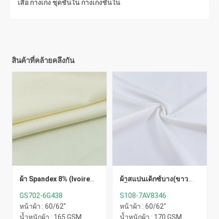
เสื้อ กางเกง ชุดชั้นใน กางเกงชั้นใน
สินค้าที่คล้ายคลึงกัน
ผ้า Spandex 8% (Ivoire
ผ้าสแปนเด็กซ์บาง(ขาว
Pale ครีม)
ยุโรป)
GS702-6G438
S108-7AV8346
หน้าผ้า : 60/62"
หน้าผ้า : 60/62"
น้ำหนักผ้า : 165 GSM
น้ำหนักผ้า : 170 GSM