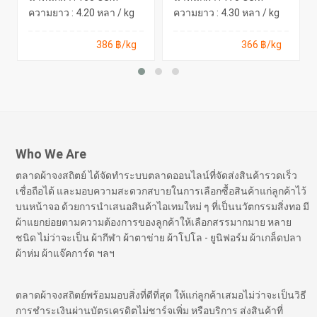
ความยาว : 4.20 หลา / kg
ความยาว : 4.30 หลา / kg
386 ฿/kg
366 ฿/kg
Who We Are
ตลาดผ้าจงสถิตย์ ได้จัดทำระบบตลาดออนไลน์ที่จัดส่งสินค้ารวดเร็ว
เชื่อถือได้ และมอบความสะดวกสบายในการเลือกซื้อสินค้าแก่ลูกค้าไว้
บนหน้าจอ ด้วยการนำเสนอสินค้าไอเทมใหม่ ๆ ที่เป็นนวัตกรรมสิ่งทอ มี
ผ้าแยกย่อยตามความต้องการของลูกค้าให้เลือกสรรมากมาย หลาย
ชนิด ไม่ว่าจะเป็น ผ้ากีฬา ผ้าตาข่าย ผ้าโปโล - ยูนิฟอร์ม ผ้าเกล็ดปลา
ผ้าห่ม ผ้าแจ๊คการ์ด ฯลฯ
ตลาดผ้าจงสถิตย์พร้อมมอบสิ่งที่ดีที่สุด ให้แก่ลูกค้าเสมอไม่ว่าจะเป็นวิธี
การชำระเงินผ่านบัตรเครดิตไม่ชาร์จเพิ่ม หรือบริการ ส่งสินค้าที่