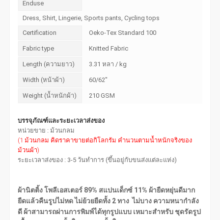
Enduse
Dress, Shirt, Lingerie, Sports pants, Cycling tops
Certification
Oeko-Tex Standard 100
Fabric type
Knitted Fabric
Length (ความยาว)
3.31 หลา / kg
Width (หน้าผ้า)
60/62"
Weight (น้ำหนักผ้า)
210 GSM
บรรจุภัณฑ์และระยะเวลาส่งของ
หน่วยขาย : ม้วนกลม
(1 ม้วนกลม คิดราคาขายต่อกิโลกรัม คำนวนตามน้ำหนักจริงของ
ม้วนผ้า)
ระยะเวลาส่งของ : 3-5 วันทำการ (ขึ้นอยู่กับขนส่งแต่ละแห่ง)
ผ้านิตติ้ง โพลีเอสเตอร์ 89% สแปนเด็กซ์ 11% ผ้ายืดหยุ่นดีมาก
ยืดแล้วคืนรูปไม่หด ไม่ย้วยยืดทั้ง 2 ทาง ไม่บาง ความหนากำลัง
ดี ผ้าสามารถผ่านการพิมพ์ได้ทุกรูปแบบ เหมาะสำหรับ ชุดรัดรูป