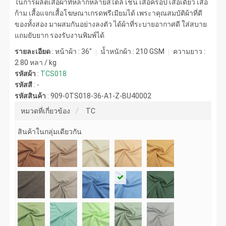
ในการผลิตเสื้อผ้าที่หลากหลายสไตล์ เช่น เสื้อครอป เสื้อเดี่ยว เสื้อ
ก้าม เสื้อแจกเสื้อโฆษณาเกรดพรีเมียมได้ เพระาคุณสมบัติผ้าที่ดี
ของทั้งสอง มาผสมกันอย่างลงตัว ได้ผ้าที่ระบายอากาศดี ใส่สบาย
แถมยับยาก รองรับงานพิมพ์ได้
รายละเอียด
: หน้าผ้า : 36"
น้ำหนักผ้า :
210 GSM
ความยาว :
2.80 หลา / kg
รหัสผ้า
:
TCS018
รหัสสี
:
-
รหัสสินค้า
:
909-0TS018-36-A1-Z-BU40002
หมวดที่เกี่ยวข้อง
TC
สินค้าในกลุ่มเดียวกัน