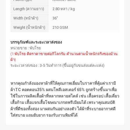
Length (ความยาว)
2.80 หลา / kg
Width (หน้าผ้า)
36"
Weight (น้ำหนักผ้า)
210 GSM
บรรจุภัณฑ์และระยะเวลาส่งของ
หน่วยขาย : พับโรย
(1 พับโรย คิดราคาขายต่อกิโลกรัม คำนวนตามน้ำหนักจริงของม้วน
ผ้า)
ระยะเวลาส่งของ : 3-5 วันทำการ (ขึ้นอยู่กับขนส่งแต่ละแห่ง)
หากคุณกำลังมองหาผ้าที่ให้คุณภาพเยี่ยมในราคาที่คุ้มค่าเรามี
ผ้าTC คอตตอน35% ผสมโพลีเอสเตอร์ 65% ถูกสร้างขึ้นมาเพื่อ
ใช้ในการผลิตเสื้อผ้าที่หลากหลายสไตล์ เช่น เสื้อครอป เสื้อเดี่ยว
เสื้อก้าม เสื้อแจกเสื้อโฆษณาเกรดพรีเมียมได้ เพระาคุณสมบัติ
ผ้าที่ดีของทั้งสอง มาผสมกันอย่างลงตัว ได้ผ้าที่ระบายอากาศดี
ใส่สบาย แถมยับยาก รองรับงานพิมพ์ได้