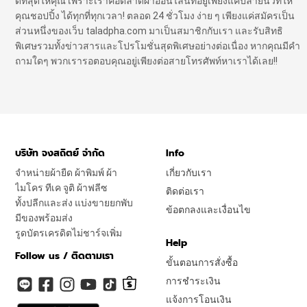
ดีที่สุดให้คุณ เพราะเราคือตลาดผ้าออนไลน์ที่อยู่เพียงแค่ปลายนิ้วที่ให้
คุณชอปปิ้ง ได้ทุกที่ทุกเวลา! ตลอด 24 ชั่วโมง ง่าย ๆ เพียงแค่สมัครเป็น
ส่วนหนึ่งของเว็บ taladpha.com มาเป็นสมาชิกกับเรา และรับสิทธิ
พิเศษรวมทั้งข่าวสารและโปรโมชั่นสุดพิเศษอย่างต่อเนื่อง หากคุณมีคำ
ถามใดๆ พวกเรารอตอบคุณอยู่เพียงต่อสายโทรศัพท์หาเราได้เลย!!
บริษัท จงสถิตย์ จำกัด
Info
จำหน่ายผ้ายืด ผ้าพิมพ์ ผ้า
เกี่ยวกับเรา
ไมโคร ทีเค จูติ ผ้าฟลีซ
ติดต่อเรา
ทั้งปลีกและส่ง แบ่งขายยกพับ
ข้อตกลงและเงื่อนไข
มีของพร้อมส่ง
รูดบัตรเครดิตไม่ชาร์จเพิ่ม
Help
Follow us / ติดตามเรา
ขั้นตอนการสั่งซื้อ
การชำระเงิน
แจ้งการโอนเงิน