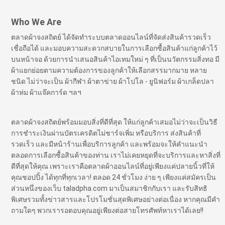
Who We Are
ตลาดผ้าจงสถิตย์ ได้จัดทำระบบตลาดออนไลน์ที่จัดส่งสินค้ารวดเร็ว
เชื่อถือได้ และมอบความสะดวกสบายในการเลือกซื้อสินค้าแก่ลูกค้าไว้
บนหน้าจอ ด้วยการนำเสนอสินค้าไอเทมใหม่ ๆ ที่เป็นนวัตกรรมสิ่งทอ มี
ผ้าแยกย่อยตามความต้องการของลูกค้าให้เลือกสรรมากมาย หลาย
ชนิด ไม่ว่าจะเป็น ผ้ากีฬา ผ้าตาข่าย ผ้าโปโล - ยูนิฟอร์ม ผ้าเกล็ดปลา
ผ้าห่ม ผ้าแจ๊คการ์ด ฯลฯ
ตลาดผ้าจงสถิตย์พร้อมมอบสิ่งที่ดีที่สุด ให้แก่ลูกค้าเสมอไม่ว่าจะเป็นวิธี
การชำระเงินผ่านบัตรเครดิตไม่ชาร์จเพิ่ม หรือบริการ ส่งสินค้าที่
รวดเร็ว และมีหน้าร้านเพื่อบริการลูกค้า และพร้อมจะให้คำแนะนำ
ตลอดการเลือกซื้อสินค้าของท่าน เราไม่เคยหยุดที่จะบริการและหาสิ่งที่
ดีที่สุดให้คุณ เพราะเราคือตลาดผ้าออนไลน์ที่อยู่เพียงแค่ปลายนิ้วที่ให้
คุณชอปปิ้ง ได้ทุกที่ทุกเวลา! ตลอด 24 ชั่วโมง ง่าย ๆ เพียงแค่สมัครเป็น
ส่วนหนึ่งของเว็บ taladpha.com มาเป็นสมาชิกกับเรา และรับสิทธิ
พิเศษรวมทั้งข่าวสารและโปรโมชั่นสุดพิเศษอย่างต่อเนื่อง หากคุณมีคำ
ถามใดๆ พวกเรารอตอบคุณอยู่เพียงต่อสายโทรศัพท์หาเราได้เลย!!