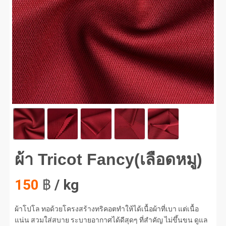
Tricot Fancy(เลือดหมู) #1
ผ้า Tricot Fancy(เลือดหมู)
150
฿
/ kg
ผ้าโปโล ทอด้วยโครงสร้างทริคอตทำให้ได้เนื้อผ้าที่เบา แต่เนื้อ
แน่น สวมใส่สบาย ระบายอากาศได้ดีสุดๆ ที่สำคัญ ไม่ขึ้นขน ดูแล