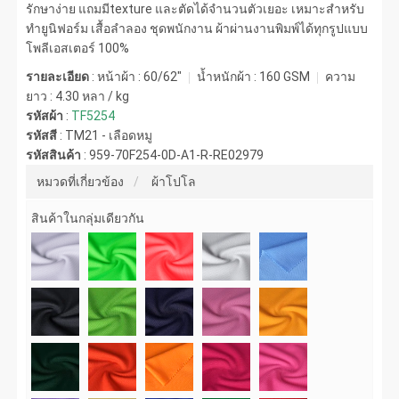
รักษาง่าย แถมมีtexture และตัดได้จำนวนตัวเยอะ เหมาะสำหรับ
ทำยูนิฟอร์ม เสื้อลำลอง ชุดพนักงาน ผ้าผ่านงานพิมพ์ได้ทุกรูปแบบ
โพลีเอสเตอร์ 100%
รายละเอียด
: หน้าผ้า : 60/62"
น้ำหนักผ้า :
160 GSM
ความ
ยาว :
4.30 หลา / kg
รหัสผ้า
:
TF5254
รหัสสี
:
TM21 - เลือดหมู
รหัสสินค้า
:
959-70F254-0D-A1-R-RE02979
หมวดที่เกี่ยวข้อง
ผ้าโปโล
สินค้าในกลุ่มเดียวกัน