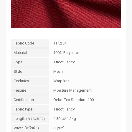
Fabric Code
TF5254
Material
100% Polyester
Type
Tricot Fancy
Style
Mesh
Technics
Warp knit
Feature
Moisture Management
Certification
Oeko-Tex Standard 100
Fabric type
Tricot Fancy
Length (ความยาว)
4.30 หลา / kg
Width (หน้าผ้า)
60/62"