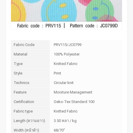
Fabric Code
PRV115/JC0799
Material
100% Polyester
Type
Knitted Fabric
Style
Print
Technics
Circular knit
Feature
Moisture Management
Certification
Oeko-Tex Standard 100
Fabric type
Knitted Fabric
Length (ความยาว)
3.50 หลา / kg
Width (หน้าผ้า)
68/70"