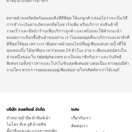
ผ้าห่ม ผ้าแจ๊คการ์ด ฯลฯ
ตลาดผ้าจงสถิตย์พร้อมมอบสิ่งที่ดีที่สุด ให้แก่ลูกค้าเสมอไม่ว่าจะเป็นวิธี
การชำระเงินผ่านบัตรเครดิตไม่ชาร์จเพิ่ม หรือบริการ ส่งสินค้าที่
รวดเร็ว และมีหน้าร้านเพื่อบริการลูกค้า และพร้อมจะให้คำแนะนำ
ตลอดการเลือกซื้อสินค้าของท่าน เราไม่เคยหยุดที่จะบริการและหาสิ่งที่
ดีที่สุดให้คุณ เพราะเราคือตลาดผ้าออนไลน์ที่อยู่เพียงแค่ปลายนิ้วที่ให้
คุณชอปปิ้ง ได้ทุกที่ทุกเวลา! ตลอด 24 ชั่วโมง ง่าย ๆ เพียงแค่สมัครเป็น
ส่วนหนึ่งของเว็บ taladpha.com มาเป็นสมาชิกกับเรา และรับสิทธิ
พิเศษรวมทั้งข่าวสารและโปรโมชั่นสุดพิเศษอย่างต่อเนื่อง หากคุณมีคำ
ถามใดๆ พวกเรารอตอบคุณอยู่เพียงต่อสายโทรศัพท์หาเราได้เลย!!
บริษัท จงสถิตย์ จำกัด
Info
จำหน่ายผ้ายืด ผ้าพิมพ์ ผ้า
เกี่ยวกับเรา
ไมโคร ทีเค จูติ ผ้าฟลีซ
ติดต่อเรา
ทั้งปลีกและส่ง แบ่งขายยกพับ