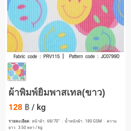
พิมพ์ยิ้มพาสเทล(ขาว) #1
ผ้าพิมพ์ยิ้มพาสเทล(ขาว)
128
฿
/ kg
รายละเอียด
: หน้าผ้า : 68/70"
น้ำหนักผ้า :
180 GSM
ความ
ยาว :
3.50 หลา / kg