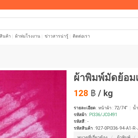
อสินค้า
ผ้าห่มโรงงาน
ข่าวสารน่ารู้
ติดต่อเรา
ผ้าพิมพ์มัดย้อม
128
฿
/ kg
รายละเอียด
: หน้าผ้า : 72/74"
น้ำ
รหัสผ้า
:
PI336/JC0491
รหัสสี
:
-
รหัสสินค้า
:
927-0PI336-94-A1-R
หมวดที่เกี่ยวข้อง
ผ้าพิมพ์