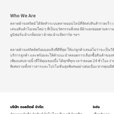
Who We Are
ตลาดผ้าจงสถิตย์ ได้จัดทำระบบตลาดออนไลน์ที่จัดส่งสินค้ารวดเร็ว
เสนอสินค้าไอเทมใหม่ ๆ ที่เป็นนวัตกรรมสิ่งทอ มีผ้าแยกย่อยตามความ
ยูนิฟอร์ม ผ้าเกล็ดปลา ผ้าห่ม ผ้าแจ๊คการ์ด ฯลฯ
ตลาดผ้าจงสถิตย์พร้อมมอบสิ่งที่ดีที่สุด ให้แก่ลูกค้าเสมอไม่ว่าจะเป็นว
บริการลูกค้า และพร้อมจะให้คำแนะนำตลอดการเลือกซื้อสินค้าของท่าน เ
เพียงแค่ปลายนิ้วที่ให้คุณชอปปิ้ง ได้ทุกที่ทุกเวลา! ตลอด 24 ชั่วโมง
พิเศษรวมทั้งข่าวสารและโปรโมชั่นสุดพิเศษอย่างต่อเนื่อง หากคุณม
บริษัท จงสถิตย์ จำกัด
Info