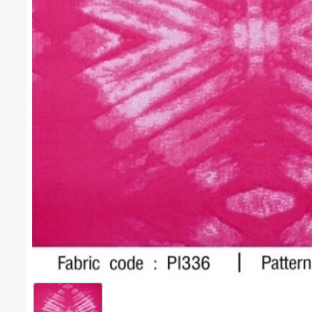
พิมพ์มัดย้อมเหลี่ยม(ชมพู) #1