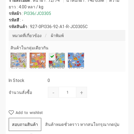
รายละเอียด
: หน้าผ้า : 72/74"
น้ำหนักผ้า :
140 GSM
ความ
ยาว :
4.00 หลา / kg
รหัสผ้า
:
PI336/JC0305
รหัสสี
:
-
รหัสสินค้า
:
927-0PI336-92-A1-R-JC0305C
หมวดที่เกี่ยวข้อง
ผ้าพิมพ์
สินค้าในกลุ่มเดียวกัน
In Stock
0
-
+
จำนวนสั่งซื้อ
Add to wishlist
สอบถามสินค้า
สินค้าหมดชั่วคราว หากสนใจกรุณากดปุ่ม