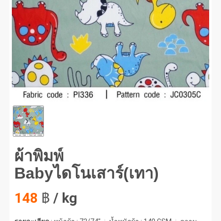
พิมพ์ Babyไดโนเสาร์(เทา) #1
ผ้าพิมพ์
Babyไดโนเสาร์(เทา)
148
฿
/ kg