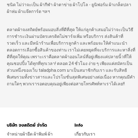
ชนิด ไม่ว่าจะเป็น ผ้ากีฬา ผ้าตาข่าย ผ้าโปโล - ยูนิฟอร์ม ผ้าเกล็ดปลา
ผ้าห่ม ผ้าแจ๊คการ์ด ฯลฯ
ตลาดผ้าจงสถิตย์พร้อมมอบสิ่งที่ดีที่สุด ให้แก่ลูกค้าเสมอไม่ว่าจะเป็นวิธี
การชำระเงินผ่านบัตรเครดิตไม่ชาร์จเพิ่ม หรือบริการ ส่งสินค้าที่
รวดเร็ว และมีหน้าร้านเพื่อบริการลูกค้า และพร้อมจะให้คำแนะนำ
ตลอดการเลือกซื้อสินค้าของท่าน เราไม่เคยหยุดที่จะบริการและหาสิ่งที่
ดีที่สุดให้คุณ เพราะเราคือตลาดผ้าออนไลน์ที่อยู่เพียงแค่ปลายนิ้วที่ให้
คุณชอปปิ้ง ได้ทุกที่ทุกเวลา! ตลอด 24 ชั่วโมง ง่าย ๆ เพียงแค่สมัครเป็น
ส่วนหนึ่งของเว็บ taladpha.com มาเป็นสมาชิกกับเรา และรับสิทธิ
พิเศษรวมทั้งข่าวสารและโปรโมชั่นสุดพิเศษอย่างต่อเนื่อง หากคุณมีคำ
ถามใดๆ พวกเรารอตอบคุณอยู่เพียงต่อสายโทรศัพท์หาเราได้เลย!!
บริษัท จงสถิตย์ จำกัด
Info
จำหน่ายผ้ายืด ผ้าพิมพ์ ผ้า
เกี่ยวกับเรา