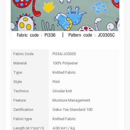
Fabric Code
PI336/JC0305
Material
100% Polyester
Type
Knitted Fabric
Style
Print
Technics
Circular knit
Feature
Moisture Management
Certification
Oeko-Tex Standard 100
Fabric type
Knitted Fabric
Length (ความยาว)
4.00 หลา / kg