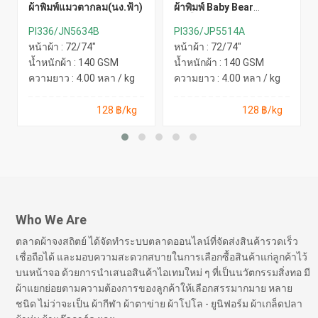
ผ้าพิมพ์แมวตากลม(นง.ฟ้า)
ผ้าพิมพ์ Baby Bear
(เหลือง)
PI336/JN5634B
PI336/JP5514A
หน้าผ้า : 72/74"
หน้าผ้า : 72/74"
น้ำหนักผ้า : 140 GSM
น้ำหนักผ้า : 140 GSM
ความยาว : 4.00 หลา / kg
ความยาว : 4.00 หลา / kg
128 ฿/kg
128 ฿/kg
Who We Are
ตลาดผ้าจงสถิตย์ ได้จัดทำระบบตลาดออนไลน์ที่จัดส่งสินค้ารวดเร็ว
เชื่อถือได้ และมอบความสะดวกสบายในการเลือกซื้อสินค้าแก่ลูกค้าไว้
บนหน้าจอ ด้วยการนำเสนอสินค้าไอเทมใหม่ ๆ ที่เป็นนวัตกรรมสิ่งทอ มี
ผ้าแยกย่อยตามความต้องการของลูกค้าให้เลือกสรรมากมาย หลาย
ชนิด ไม่ว่าจะเป็น ผ้ากีฬา ผ้าตาข่าย ผ้าโปโล - ยูนิฟอร์ม ผ้าเกล็ดปลา