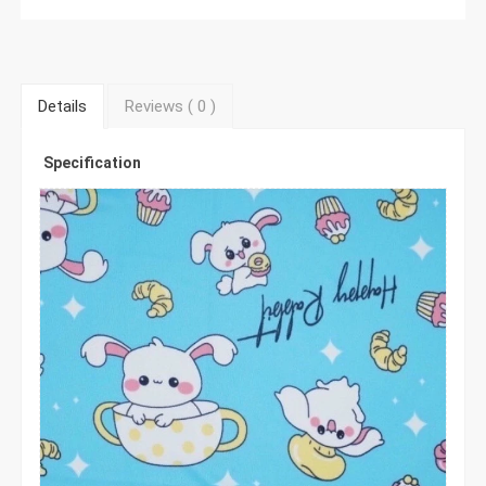
Details
Reviews (
0
)
Specification