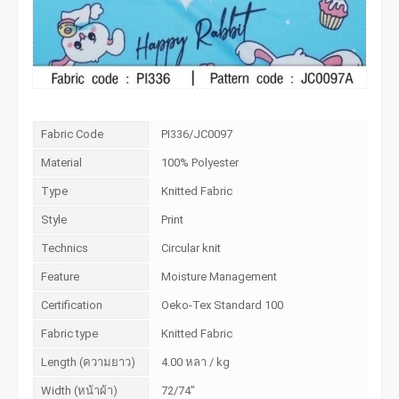
Fabric Code
PI336/JC0097
Material
100% Polyester
Type
Knitted Fabric
Style
Print
Technics
Circular knit
Feature
Moisture Management
Certification
Oeko-Tex Standard 100
Fabric type
Knitted Fabric
Length (ความยาว)
4.00 หลา / kg
Width (หน้าผ้า)
72/74"