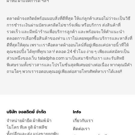
ผ้าห่ม ผ้าแจ๊คการ์ด ฯลฯ
ตลาดผ้าจงสถิตย์พร้อมมอบสิ่งที่ดีที่สุด ให้แก่ลูกค้าเสมอไม่ว่าจะเป็นวิธี
การชำระเงินผ่านบัตรเครดิตไม่ชาร์จเพิ่ม หรือบริการ ส่งสินค้าที่
รวดเร็ว และมีหน้าร้านเพื่อบริการลูกค้า และพร้อมจะให้คำแนะนำ
ตลอดการเลือกซื้อสินค้าของท่าน เราไม่เคยหยุดที่จะบริการและหาสิ่งที่
ดีที่สุดให้คุณ เพราะเราคือตลาดผ้าออนไลน์ที่อยู่เพียงแค่ปลายนิ้วที่ให้
คุณชอปปิ้ง ได้ทุกที่ทุกเวลา! ตลอด 24 ชั่วโมง ง่าย ๆ เพียงแค่สมัครเป็น
ส่วนหนึ่งของเว็บ taladpha.com มาเป็นสมาชิกกับเรา และรับสิทธิ
พิเศษรวมทั้งข่าวสารและโปรโมชั่นสุดพิเศษอย่างต่อเนื่อง หากคุณมีคำ
ถามใดๆ พวกเรารอตอบคุณอยู่เพียงต่อสายโทรศัพท์หาเราได้เลย!!
บริษัท จงสถิตย์ จำกัด
Info
จำหน่ายผ้ายืด ผ้าพิมพ์ ผ้า
เกี่ยวกับเรา
ไมโคร ทีเค จูติ ผ้าฟลีซ
ติดต่อเรา
ทั้งปลีกและส่ง แบ่งขายยกพับ