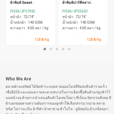
ผ้าพิมพ์ Sweet
ผ้าพิมพ์ปาร์ตี้หลาก
Momen(เหลืองม่วง)
สี(เหลืองอ่อน)
PI336/JP5709E
PI336/JP5565D
หน้าผ้า : 72/74"
หน้าผ้า : 72/74"
น้ำหนักผ้า : 140 GSM
น้ำหนักผ้า : 140 GSM
ความยาว : 4.00 หลา / kg
ความยาว : 4.00 หลา / kg
128 ฿/kg
128 ฿/kg
Who We Are
ตลาดผ้าจงสถิตย์ ได้จัดทำระบบตลาดออนไลน์ที่จัดส่งสินค้ารวดเร็ว
เชื่อถือได้ และมอบความสะดวกสบายในการเลือกซื้อสินค้าแก่ลูกค้าไว้
บนหน้าจอ ด้วยการนำเสนอสินค้าไอเทมใหม่ ๆ ที่เป็นนวัตกรรมสิ่งทอ มี
ผ้าแยกย่อยตามความต้องการของลูกค้าให้เลือกสรรมากมาย หลาย
ชนิด ไม่ว่าจะเป็น ผ้ากีฬา ผ้าตาข่าย ผ้าโปโล - ยูนิฟอร์ม ผ้าเกล็ดปลา