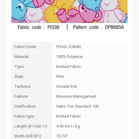
Fabric Code
PI336/JC8685
Material
100% Polyester
Type
Knitted Fabric
Style
Print
Technics
Circular knit
Feature
Moisture Management
Certification
Oeko-Tex Standard 100
Fabric type
Knitted Fabric
Length (ความยาว)
4.00 หลา / kg
Width (หน้าผ้า)
72/74"