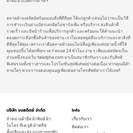
ผ้าห่ม ผ้าแจ๊คการ์ด ฯลฯ
ตลาดผ้าจงสถิตย์พร้อมมอบสิ่งที่ดีที่สุด ให้แก่ลูกค้าเสมอไม่ว่าจะเป็นวิธี
การชำระเงินผ่านบัตรเครดิตไม่ชาร์จเพิ่ม หรือบริการ ส่งสินค้าที่
รวดเร็ว และมีหน้าร้านเพื่อบริการลูกค้า และพร้อมจะให้คำแนะนำ
ตลอดการเลือกซื้อสินค้าของท่าน เราไม่เคยหยุดที่จะบริการและหาสิ่งที่
ดีที่สุดให้คุณ เพราะเราคือตลาดผ้าออนไลน์ที่อยู่เพียงแค่ปลายนิ้วที่ให้
คุณชอปปิ้ง ได้ทุกที่ทุกเวลา! ตลอด 24 ชั่วโมง ง่าย ๆ เพียงแค่สมัครเป็น
ส่วนหนึ่งของเว็บ taladpha.com มาเป็นสมาชิกกับเรา และรับสิทธิ
พิเศษรวมทั้งข่าวสารและโปรโมชั่นสุดพิเศษอย่างต่อเนื่อง หากคุณมีคำ
ถามใดๆ พวกเรารอตอบคุณอยู่เพียงต่อสายโทรศัพท์หาเราได้เลย!!
บริษัท จงสถิตย์ จำกัด
Info
จำหน่ายผ้ายืด ผ้าพิมพ์ ผ้า
เกี่ยวกับเรา
ไมโคร ทีเค จูติ ผ้าฟลีซ
ติดต่อเรา
ทั้งปลีกและส่ง แบ่งขายยกพับ