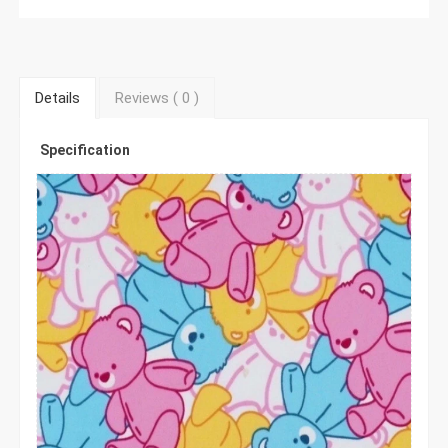
Details
Reviews (
0
)
Specification