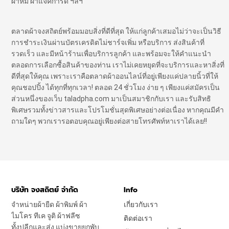
ผ้าห่ม ผ้าแจ๊คการ์ด ฯลฯ
ตลาดผ้าจงสถิตย์พร้อมมอบสิ่งที่ดีที่สุด ให้แก่ลูกค้าเสมอไม่ว่าจะเป็นวิธี
การชำระเงินผ่านบัตรเครดิตไม่ชาร์จเพิ่ม หรือบริการ ส่งสินค้าที่
รวดเร็ว และมีหน้าร้านเพื่อบริการลูกค้า และพร้อมจะให้คำแนะนำ
ตลอดการเลือกซื้อสินค้าของท่าน เราไม่เคยหยุดที่จะบริการและหาสิ่งที่
ดีที่สุดให้คุณ เพราะเราคือตลาดผ้าออนไลน์ที่อยู่เพียงแค่ปลายนิ้วที่ให้
คุณชอปปิ้ง ได้ทุกที่ทุกเวลา! ตลอด 24 ชั่วโมง ง่าย ๆ เพียงแค่สมัครเป็น
ส่วนหนึ่งของเว็บ taladpha.com มาเป็นสมาชิกกับเรา และรับสิทธิ
พิเศษรวมทั้งข่าวสารและโปรโมชั่นสุดพิเศษอย่างต่อเนื่อง หากคุณมีคำ
ถามใดๆ พวกเรารอตอบคุณอยู่เพียงต่อสายโทรศัพท์หาเราได้เลย!!
บริษัท จงสถิตย์ จำกัด
Info
จำหน่ายผ้ายืด ผ้าพิมพ์ ผ้า
เกี่ยวกับเรา
ไมโคร ทีเค จูติ ผ้าฟลีซ
ติดต่อเรา
ทั้งปลีกและส่ง แบ่งขายยกพับ