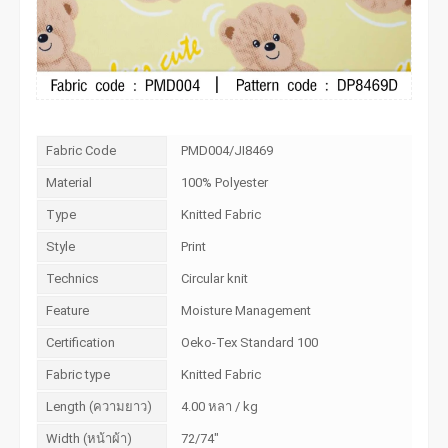
Fabric Code
PMD004/JI8469
Material
100% Polyester
Type
Knitted Fabric
Style
Print
Technics
Circular knit
Feature
Moisture Management
Certification
Oeko-Tex Standard 100
Fabric type
Knitted Fabric
Length (ความยาว)
4.00 หลา / kg
Width (หน้าผ้า)
72/74"