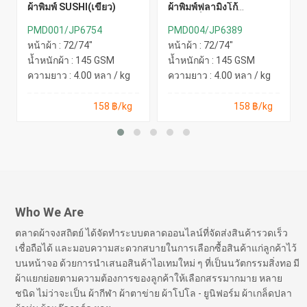
ผ้าพิมพ์ SUSHI(เขียว)
ผ้าพิมพ์ฟลามิงโก้
ซัมเมอร์(ฟ้า)
PMD001/JP6754
PMD004/JP6389
หน้าผ้า : 72/74"
หน้าผ้า : 72/74"
น้ำหนักผ้า : 145 GSM
น้ำหนักผ้า : 145 GSM
ความยาว : 4.00 หลา / kg
ความยาว : 4.00 หลา / kg
158 ฿/kg
158 ฿/kg
Who We Are
ตลาดผ้าจงสถิตย์ ได้จัดทำระบบตลาดออนไลน์ที่จัดส่งสินค้ารวดเร็ว
เชื่อถือได้ และมอบความสะดวกสบายในการเลือกซื้อสินค้าแก่ลูกค้าไว้
บนหน้าจอ ด้วยการนำเสนอสินค้าไอเทมใหม่ ๆ ที่เป็นนวัตกรรมสิ่งทอ มี
ผ้าแยกย่อยตามความต้องการของลูกค้าให้เลือกสรรมากมาย หลาย
ชนิด ไม่ว่าจะเป็น ผ้ากีฬา ผ้าตาข่าย ผ้าโปโล - ยูนิฟอร์ม ผ้าเกล็ดปลา