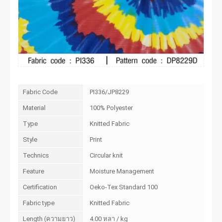
Fabric Code
PI336/JP8229
Material
100% Polyester
Type
Knitted Fabric
Style
Print
Technics
Circular knit
Feature
Moisture Management
Certification
Oeko-Tex Standard 100
Fabric type
Knitted Fabric
Length (ความยาว)
4.00 หลา / kg