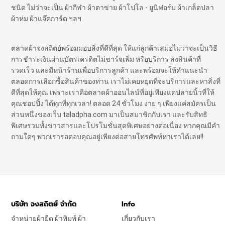
ชนิด ไม่ว่าจะเป็น ผ้ากีฬา ผ้าตาข่าย ผ้าโปโล - ยูนิฟอร์ม ผ้าเกล็ดปลา
ผ้าห่ม ผ้าแจ๊คการ์ด ฯลฯ
ตลาดผ้าจงสถิตย์พร้อมมอบสิ่งที่ดีที่สุด ให้แก่ลูกค้าเสมอไม่ว่าจะเป็นวิธี
การชำระเงินผ่านบัตรเครดิตไม่ชาร์จเพิ่ม หรือบริการ ส่งสินค้าที่
รวดเร็ว และมีหน้าร้านเพื่อบริการลูกค้า และพร้อมจะให้คำแนะนำ
ตลอดการเลือกซื้อสินค้าของท่าน เราไม่เคยหยุดที่จะบริการและหาสิ่งที่
ดีที่สุดให้คุณ เพราะเราคือตลาดผ้าออนไลน์ที่อยู่เพียงแค่ปลายนิ้วที่ให้
คุณชอปปิ้ง ได้ทุกที่ทุกเวลา! ตลอด 24 ชั่วโมง ง่าย ๆ เพียงแค่สมัครเป็น
ส่วนหนึ่งของเว็บ taladpha.com มาเป็นสมาชิกกับเรา และรับสิทธิ
พิเศษรวมทั้งข่าวสารและโปรโมชั่นสุดพิเศษอย่างต่อเนื่อง หากคุณมีคำ
ถามใดๆ พวกเรารอตอบคุณอยู่เพียงต่อสายโทรศัพท์หาเราได้เลย!!
บริษัท จงสถิตย์ จำกัด
Info
จำหน่ายผ้ายืด ผ้าพิมพ์ ผ้า
เกี่ยวกับเรา