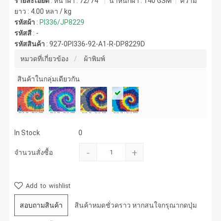
รายละเอียด
: หน้าผ้า : 72/74"
น้ำหนักผ้า :
140 GSM
ความ
ยาว :
4.00 หลา / kg
รหัสผ้า
:
PI336/JP8229
รหัสสี
:
-
รหัสสินค้า
:
927-0PI336-92-A1-R-DP8229D
หมวดที่เกี่ยวข้อง
ผ้าพิมพ์
สินค้าในกลุ่มเดียวกัน
In Stock
0
-
+
จำนวนสั่งซื้อ
Add to wishlist
สอบถามสินค้า
สินค้าหมดชั่วคราว หากสนใจกรุณากดปุ่ม