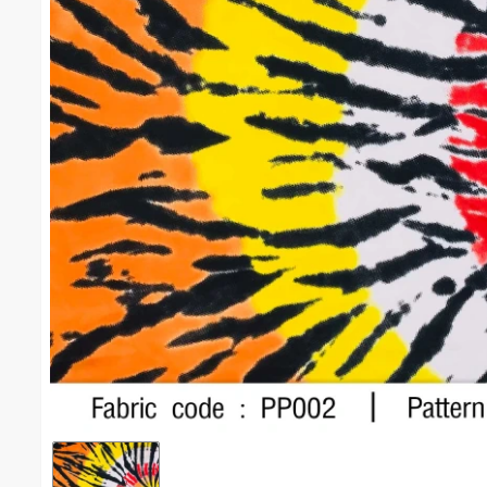
พิมพ์มัดย้อมวงกลม(ส้มเหลืองแดง) #1