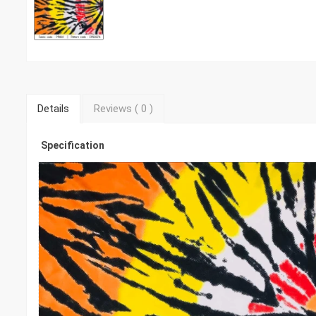
Details
Reviews (
0
)
Specification