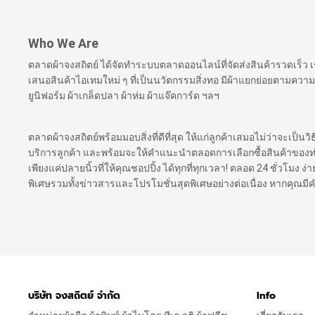
Who We Are
ตลาดผ้าจงสถิตย์ ได้จัดทำระบบตลาดออนไลน์ที่จัดส่งสินค้ารวดเร็ว
เสนอสินค้าไอเทมใหม่ ๆ ที่เป็นนวัตกรรมสิ่งทอ มีผ้าแยกย่อยตามความ
ยูนิฟอร์ม ผ้าเกล็ดปลา ผ้าห่ม ผ้าแจ๊คการ์ด ฯลฯ
ตลาดผ้าจงสถิตย์พร้อมมอบสิ่งที่ดีที่สุด ให้แก่ลูกค้าเสมอไม่ว่าจะเป็นว
บริการลูกค้า และพร้อมจะให้คำแนะนำตลอดการเลือกซื้อสินค้าของท่าน เ
เพียงแค่ปลายนิ้วที่ให้คุณชอปปิ้ง ได้ทุกที่ทุกเวลา! ตลอด 24 ชั่วโมง
พิเศษรวมทั้งข่าวสารและโปรโมชั่นสุดพิเศษอย่างต่อเนื่อง หากคุณม
บริษัท จงสถิตย์ จำกัด
Info