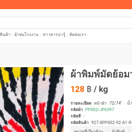
อสินค้า
ผ้าห่มโรงงาน
ข่าวสารน่ารู้
ติดต่อเรา
ผ้าพิมพ์มัดย้อ
128
฿
/ kg
รายละเอียด
: หน้าผ้า : 72/74"
น้ำ
รหัสผ้า
:
PP002/JP6397
รหัสสี
:
-
รหัสสินค้า
:
927-0PP002-92-A1-
หมวดที่เกี่ยวข้อง
ผ้าพิมพ์