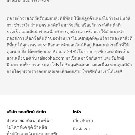
ผ้าห่ม ผ้าแจ๊คการ์ด ฯลฯ
ตลาดผ้าจงสถิตย์พร้อมมอบสิ่งที่ดีที่สุด ให้แก่ลูกค้าเสมอไม่ว่าจะเป็นวิธี
การชำระเงินผ่านบัตรเครดิตไม่ชาร์จเพิ่ม หรือบริการ ส่งสินค้าที่
รวดเร็ว และมีหน้าร้านเพื่อบริการลูกค้า และพร้อมจะให้คำแนะนำ
ตลอดการเลือกซื้อสินค้าของท่าน เราไม่เคยหยุดที่จะบริการและหาสิ่งที่
ดีที่สุดให้คุณ เพราะเราคือตลาดผ้าออนไลน์ที่อยู่เพียงแค่ปลายนิ้วที่ให้
คุณชอปปิ้ง ได้ทุกที่ทุกเวลา! ตลอด 24 ชั่วโมง ง่าย ๆ เพียงแค่สมัครเป็น
ส่วนหนึ่งของเว็บ taladpha.com มาเป็นสมาชิกกับเรา และรับสิทธิ
พิเศษรวมทั้งข่าวสารและโปรโมชั่นสุดพิเศษอย่างต่อเนื่อง หากคุณมีคำ
ถามใดๆ พวกเรารอตอบคุณอยู่เพียงต่อสายโทรศัพท์หาเราได้เลย!!
บริษัท จงสถิตย์ จำกัด
Info
จำหน่ายผ้ายืด ผ้าพิมพ์ ผ้า
เกี่ยวกับเรา
ไมโคร ทีเค จูติ ผ้าฟลีซ
ติดต่อเรา
ทั้งปลีกและส่ง แบ่งขายยกพับ