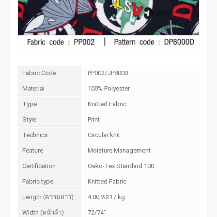
Fabric Code
PP002/JP8000
Material
100% Polyester
Type
Knitted Fabric
Style
Print
Technics
Circular knit
Feature
Moisture Management
Certification
Oeko-Tex Standard 100
Fabric type
Knitted Fabric
Length (ความยาว)
4.00 หลา / kg
Width (หน้าผ้า)
72/74"