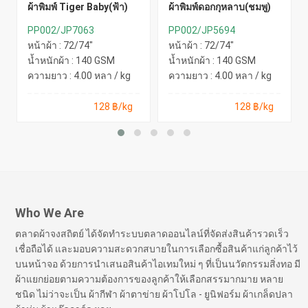
ผ้าพิมพ์ Tiger Baby(ฟ้า)
ผ้าพิมพ์ดอกกุหลาบ(ชมพู)
PP002/JP7063
PP002/JP5694
หน้าผ้า : 72/74"
หน้าผ้า : 72/74"
น้ำหนักผ้า : 140 GSM
น้ำหนักผ้า : 140 GSM
ความยาว : 4.00 หลา / kg
ความยาว : 4.00 หลา / kg
128 ฿/kg
128 ฿/kg
Who We Are
ตลาดผ้าจงสถิตย์ ได้จัดทำระบบตลาดออนไลน์ที่จัดส่งสินค้ารวดเร็ว
เชื่อถือได้ และมอบความสะดวกสบายในการเลือกซื้อสินค้าแก่ลูกค้าไว้
บนหน้าจอ ด้วยการนำเสนอสินค้าไอเทมใหม่ ๆ ที่เป็นนวัตกรรมสิ่งทอ มี
ผ้าแยกย่อยตามความต้องการของลูกค้าให้เลือกสรรมากมาย หลาย
ชนิด ไม่ว่าจะเป็น ผ้ากีฬา ผ้าตาข่าย ผ้าโปโล - ยูนิฟอร์ม ผ้าเกล็ดปลา