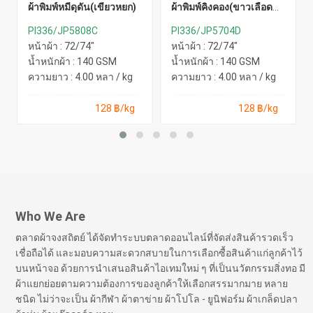
ผ้าพิมพ์หมีดุดัน(เขียวหยก)
ผ้าพิมพ์คิงคอง(ขาวเลือด
หมู)
PI336/JP5808C
PI336/JP5704D
หน้าผ้า : 72/74"
หน้าผ้า : 72/74"
น้ำหนักผ้า : 140 GSM
น้ำหนักผ้า : 140 GSM
ความยาว : 4.00 หลา / kg
ความยาว : 4.00 หลา / kg
128 ฿/kg
128 ฿/kg
Who We Are
ตลาดผ้าจงสถิตย์ ได้จัดทำระบบตลาดออนไลน์ที่จัดส่งสินค้ารวดเร็ว
เชื่อถือได้ และมอบความสะดวกสบายในการเลือกซื้อสินค้าแก่ลูกค้าไว้
บนหน้าจอ ด้วยการนำเสนอสินค้าไอเทมใหม่ ๆ ที่เป็นนวัตกรรมสิ่งทอ มี
ผ้าแยกย่อยตามความต้องการของลูกค้าให้เลือกสรรมากมาย หลาย
ชนิด ไม่ว่าจะเป็น ผ้ากีฬา ผ้าตาข่าย ผ้าโปโล - ยูนิฟอร์ม ผ้าเกล็ดปลา