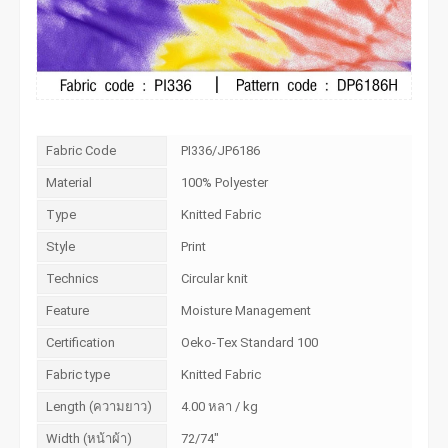
Fabric Code
PI336/JP6186
Material
100% Polyester
Type
Knitted Fabric
Style
Print
Technics
Circular knit
Feature
Moisture Management
Certification
Oeko-Tex Standard 100
Fabric type
Knitted Fabric
Length (ความยาว)
4.00 หลา / kg
Width (หน้าผ้า)
72/74"