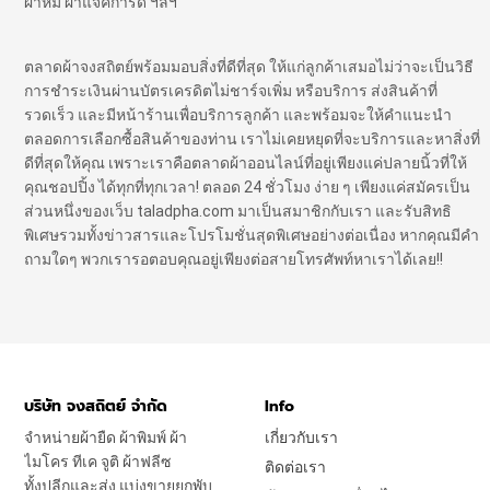
ผ้าห่ม ผ้าแจ๊คการ์ด ฯลฯ
ตลาดผ้าจงสถิตย์พร้อมมอบสิ่งที่ดีที่สุด ให้แก่ลูกค้าเสมอไม่ว่าจะเป็นวิธี
การชำระเงินผ่านบัตรเครดิตไม่ชาร์จเพิ่ม หรือบริการ ส่งสินค้าที่
รวดเร็ว และมีหน้าร้านเพื่อบริการลูกค้า และพร้อมจะให้คำแนะนำ
ตลอดการเลือกซื้อสินค้าของท่าน เราไม่เคยหยุดที่จะบริการและหาสิ่งที่
ดีที่สุดให้คุณ เพราะเราคือตลาดผ้าออนไลน์ที่อยู่เพียงแค่ปลายนิ้วที่ให้
คุณชอปปิ้ง ได้ทุกที่ทุกเวลา! ตลอด 24 ชั่วโมง ง่าย ๆ เพียงแค่สมัครเป็น
ส่วนหนึ่งของเว็บ taladpha.com มาเป็นสมาชิกกับเรา และรับสิทธิ
พิเศษรวมทั้งข่าวสารและโปรโมชั่นสุดพิเศษอย่างต่อเนื่อง หากคุณมีคำ
ถามใดๆ พวกเรารอตอบคุณอยู่เพียงต่อสายโทรศัพท์หาเราได้เลย!!
บริษัท จงสถิตย์ จำกัด
Info
จำหน่ายผ้ายืด ผ้าพิมพ์ ผ้า
เกี่ยวกับเรา
ไมโคร ทีเค จูติ ผ้าฟลีซ
ติดต่อเรา
ทั้งปลีกและส่ง แบ่งขายยกพับ