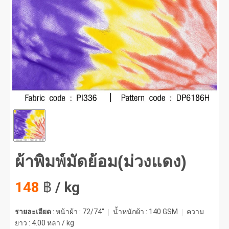
พิมพ์มัดย้อม(ม่วงแดง) #1
ผ้าพิมพ์มัดย้อม(ม่วงแดง)
148
฿
/ kg
รายละเอียด
: หน้าผ้า : 72/74"
น้ำหนักผ้า :
140 GSM
ความ
ยาว :
4.00 หลา / kg