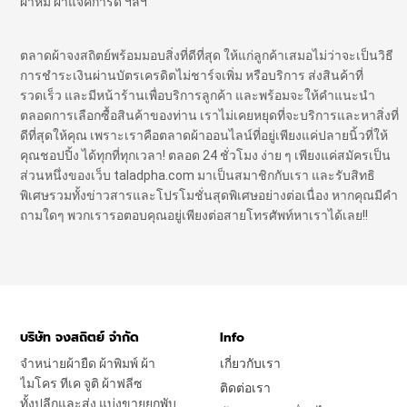
ผ้าห่ม ผ้าแจ๊คการ์ด ฯลฯ
ตลาดผ้าจงสถิตย์พร้อมมอบสิ่งที่ดีที่สุด ให้แก่ลูกค้าเสมอไม่ว่าจะเป็นวิธี
การชำระเงินผ่านบัตรเครดิตไม่ชาร์จเพิ่ม หรือบริการ ส่งสินค้าที่
รวดเร็ว และมีหน้าร้านเพื่อบริการลูกค้า และพร้อมจะให้คำแนะนำ
ตลอดการเลือกซื้อสินค้าของท่าน เราไม่เคยหยุดที่จะบริการและหาสิ่งที่
ดีที่สุดให้คุณ เพราะเราคือตลาดผ้าออนไลน์ที่อยู่เพียงแค่ปลายนิ้วที่ให้
คุณชอปปิ้ง ได้ทุกที่ทุกเวลา! ตลอด 24 ชั่วโมง ง่าย ๆ เพียงแค่สมัครเป็น
ส่วนหนึ่งของเว็บ taladpha.com มาเป็นสมาชิกกับเรา และรับสิทธิ
พิเศษรวมทั้งข่าวสารและโปรโมชั่นสุดพิเศษอย่างต่อเนื่อง หากคุณมีคำ
ถามใดๆ พวกเรารอตอบคุณอยู่เพียงต่อสายโทรศัพท์หาเราได้เลย!!
บริษัท จงสถิตย์ จำกัด
Info
จำหน่ายผ้ายืด ผ้าพิมพ์ ผ้า
เกี่ยวกับเรา
ไมโคร ทีเค จูติ ผ้าฟลีซ
ติดต่อเรา
ทั้งปลีกและส่ง แบ่งขายยกพับ