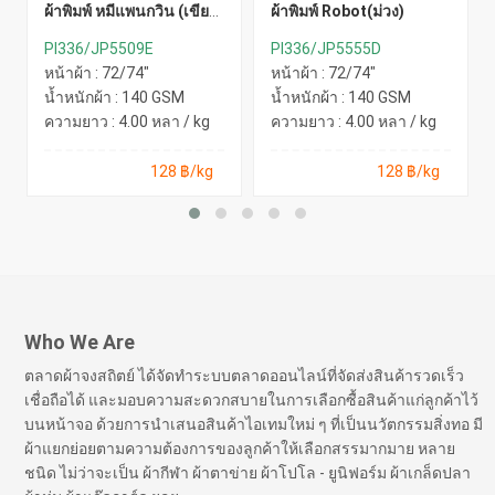
ผ้าพิมพ์ หมีแพนกวิน (เขียว
ผ้าพิมพ์ Robot(ม่วง)
สะท้อน)
PI336/JP5509E
PI336/JP5555D
หน้าผ้า : 72/74"
หน้าผ้า : 72/74"
น้ำหนักผ้า : 140 GSM
น้ำหนักผ้า : 140 GSM
ความยาว : 4.00 หลา / kg
ความยาว : 4.00 หลา / kg
128 ฿/kg
128 ฿/kg
Who We Are
ตลาดผ้าจงสถิตย์ ได้จัดทำระบบตลาดออนไลน์ที่จัดส่งสินค้ารวดเร็ว
เชื่อถือได้ และมอบความสะดวกสบายในการเลือกซื้อสินค้าแก่ลูกค้าไว้
บนหน้าจอ ด้วยการนำเสนอสินค้าไอเทมใหม่ ๆ ที่เป็นนวัตกรรมสิ่งทอ มี
ผ้าแยกย่อยตามความต้องการของลูกค้าให้เลือกสรรมากมาย หลาย
ชนิด ไม่ว่าจะเป็น ผ้ากีฬา ผ้าตาข่าย ผ้าโปโล - ยูนิฟอร์ม ผ้าเกล็ดปลา