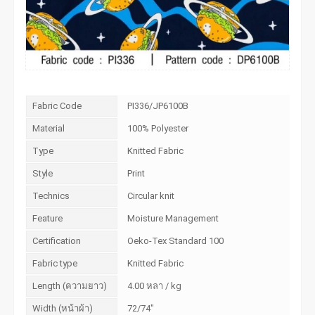
Fabric Code
PI336/JP6100B
Material
100% Polyester
Type
Knitted Fabric
Style
Print
Technics
Circular knit
Feature
Moisture Management
Certification
Oeko-Tex Standard 100
Fabric type
Knitted Fabric
Length (ความยาว)
4.00 หลา / kg
Width (หน้าผ้า)
72/74"