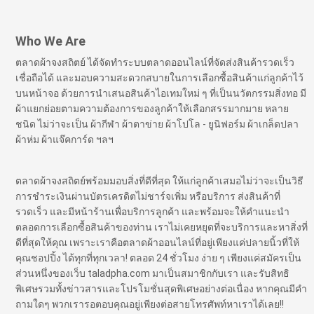
Who We Are
ตลาดผ้าจงสถิตย์ ได้จัดทำระบบตลาดออนไลน์ที่จัดส่งสินค้ารวดเร็ว
เชื่อถือได้ และมอบความสะดวกสบายในการเลือกซื้อสินค้าแก่ลูกค้าไว้
บนหน้าจอ ด้วยการนำเสนอสินค้าไอเทมใหม่ ๆ ที่เป็นนวัตกรรมสิ่งทอ มี
ผ้าแยกย่อยตามความต้องการของลูกค้าให้เลือกสรรมากมาย หลาย
ชนิด ไม่ว่าจะเป็น ผ้ากีฬา ผ้าตาข่าย ผ้าโปโล - ยูนิฟอร์ม ผ้าเกล็ดปลา
ผ้าห่ม ผ้าแจ๊คการ์ด ฯลฯ
ตลาดผ้าจงสถิตย์พร้อมมอบสิ่งที่ดีที่สุด ให้แก่ลูกค้าเสมอไม่ว่าจะเป็นวิธี
การชำระเงินผ่านบัตรเครดิตไม่ชาร์จเพิ่ม หรือบริการ ส่งสินค้าที่
รวดเร็ว และมีหน้าร้านเพื่อบริการลูกค้า และพร้อมจะให้คำแนะนำ
ตลอดการเลือกซื้อสินค้าของท่าน เราไม่เคยหยุดที่จะบริการและหาสิ่งที่
ดีที่สุดให้คุณ เพราะเราคือตลาดผ้าออนไลน์ที่อยู่เพียงแค่ปลายนิ้วที่ให้
คุณชอปปิ้ง ได้ทุกที่ทุกเวลา! ตลอด 24 ชั่วโมง ง่าย ๆ เพียงแค่สมัครเป็น
ส่วนหนึ่งของเว็บ taladpha.com มาเป็นสมาชิกกับเรา และรับสิทธิ
พิเศษรวมทั้งข่าวสารและโปรโมชั่นสุดพิเศษอย่างต่อเนื่อง หากคุณมีคำ
ถามใดๆ พวกเรารอตอบคุณอยู่เพียงต่อสายโทรศัพท์หาเราได้เลย!!