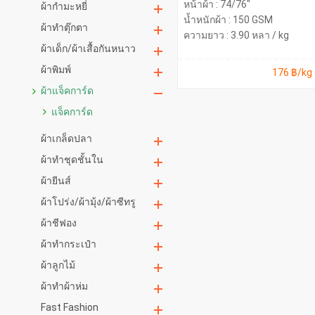
หน้าผ้า : 74/76"
ผ้ากำมะหยี่
น้ำหนักผ้า : 150 GSM
ผ้าทำตุ๊กตา
ความยาว : 3.90 หลา / kg
ผ้าเด็ก/ผ้าเสื้อกันหนาว
ผ้าพิมพ์
176 ฿/kg
ผ้าแจ็คการ์ด
แจ็คการ์ด
ผ้าเกล็ดปลา
ผ้าทำชุดชั้นใน
ผ้ายีนส์
ผ้าโปร่ง/ผ้ามุ้ง/ผ้าซีทรู
ผ้าชีฟอง
ผ้าทำกระเป๋า
ผ้าลูกไม้
ผ้าทำผ้าห่ม
Fast Fashion