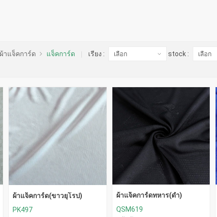
ผ้าแจ็คการ์ด
แจ็คการ์ด
เรียง :
stock :
ผ้าแจ็คการ์ดทหาร(ดำ)
ผ้าแจ็คการ์ด(ขาวยุโรป)
QSM619
PK497