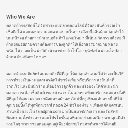
Who We Are
ตลาดผ้าจงสถิตย์ ได้จัดทำระบบตลาดออนไลน์ที่จัดส่งสินค้ารวดเร็ว
เชื่อถือได้ และมอบความสะดวกสบายในการเลือกซื้อสินค้าแก่ลูกค้าไว้
บนหน้าจอ ด้วยการนำเสนอสินค้าไอเทมใหม่ ๆ ที่เป็นนวัตกรรมสิ่งทอ มี
ผ้าแยกย่อยตามความต้องการของลูกค้าให้เลือกสรรมากมาย หลาย
ชนิด ไม่ว่าจะเป็น ผ้ากีฬา ผ้าตาข่าย ผ้าโปโล - ยูนิฟอร์ม ผ้าเกล็ดปลา
ผ้าห่ม ผ้าแจ๊คการ์ด ฯลฯ
ตลาดผ้าจงสถิตย์พร้อมมอบสิ่งที่ดีที่สุด ให้แก่ลูกค้าเสมอไม่ว่าจะเป็นวิธี
การชำระเงินผ่านบัตรเครดิตไม่ชาร์จเพิ่ม หรือบริการ ส่งสินค้าที่
รวดเร็ว และมีหน้าร้านเพื่อบริการลูกค้า และพร้อมจะให้คำแนะนำ
ตลอดการเลือกซื้อสินค้าของท่าน เราไม่เคยหยุดที่จะบริการและหาสิ่งที่
ดีที่สุดให้คุณ เพราะเราคือตลาดผ้าออนไลน์ที่อยู่เพียงแค่ปลายนิ้วที่ให้
คุณชอปปิ้ง ได้ทุกที่ทุกเวลา! ตลอด 24 ชั่วโมง ง่าย ๆ เพียงแค่สมัครเป็น
ส่วนหนึ่งของเว็บ taladpha.com มาเป็นสมาชิกกับเรา และรับสิทธิ
พิเศษรวมทั้งข่าวสารและโปรโมชั่นสุดพิเศษอย่างต่อเนื่อง หากคุณมีคำ
ถามใดๆ พวกเรารอตอบคุณอยู่เพียงต่อสายโทรศัพท์หาเราได้เลย!!