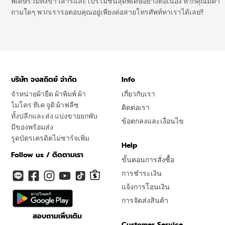
พิเศษรวมทั้งข่าวสารและโปรโมชั่นสุดพิเศษอย่างต่อเนื่อง หากคุณมีคำ
ถามใดๆ พวกเรารอตอบคุณอยู่เพียงต่อสายโทรศัพท์หาเราได้เลย!!
บริษัท จงสถิตย์ จำกัด
Info
จำหน่ายผ้ายืด ผ้าพิมพ์ ผ้า
เกี่ยวกับเรา
ไมโคร ทีเค จูติ ผ้าฟลีซ
ติดต่อเรา
ทั้งปลีกและส่ง แบ่งขายยกพับ
ข้อตกลงและเงื่อนไข
มีของพร้อมส่ง
รูดบัตรเครดิตไม่ชาร์จเพิ่ม
Help
Follow us / ติดตามเรา
ขั้นตอนการสั่งซื้อ
การชำระเงิน
แจ้งการโอนเงิน
การจัดส่งสินค้า
สอบถามเพิ่มเติม
Customer Service