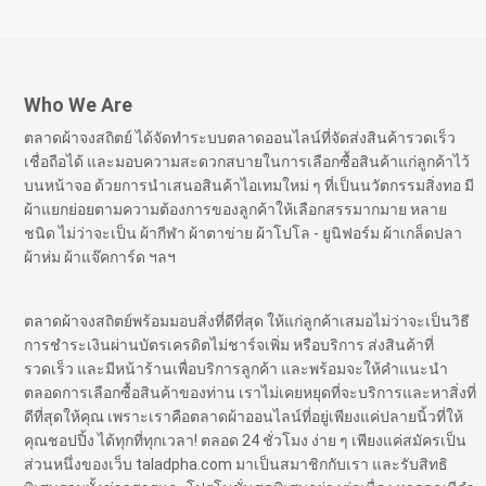
Who We Are
ตลาดผ้าจงสถิตย์ ได้จัดทำระบบตลาดออนไลน์ที่จัดส่งสินค้ารวดเร็ว
เชื่อถือได้ และมอบความสะดวกสบายในการเลือกซื้อสินค้าแก่ลูกค้าไว้
บนหน้าจอ ด้วยการนำเสนอสินค้าไอเทมใหม่ ๆ ที่เป็นนวัตกรรมสิ่งทอ มี
ผ้าแยกย่อยตามความต้องการของลูกค้าให้เลือกสรรมากมาย หลาย
ชนิด ไม่ว่าจะเป็น ผ้ากีฬา ผ้าตาข่าย ผ้าโปโล - ยูนิฟอร์ม ผ้าเกล็ดปลา
ผ้าห่ม ผ้าแจ๊คการ์ด ฯลฯ
ตลาดผ้าจงสถิตย์พร้อมมอบสิ่งที่ดีที่สุด ให้แก่ลูกค้าเสมอไม่ว่าจะเป็นวิธี
การชำระเงินผ่านบัตรเครดิตไม่ชาร์จเพิ่ม หรือบริการ ส่งสินค้าที่
รวดเร็ว และมีหน้าร้านเพื่อบริการลูกค้า และพร้อมจะให้คำแนะนำ
ตลอดการเลือกซื้อสินค้าของท่าน เราไม่เคยหยุดที่จะบริการและหาสิ่งที่
ดีที่สุดให้คุณ เพราะเราคือตลาดผ้าออนไลน์ที่อยู่เพียงแค่ปลายนิ้วที่ให้
คุณชอปปิ้ง ได้ทุกที่ทุกเวลา! ตลอด 24 ชั่วโมง ง่าย ๆ เพียงแค่สมัครเป็น
ส่วนหนึ่งของเว็บ taladpha.com มาเป็นสมาชิกกับเรา และรับสิทธิ