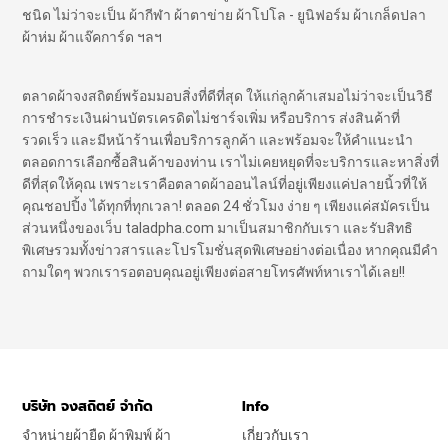
ชนิด ไม่ว่าจะเป็น ผ้ากีฬา ผ้าตาข่าย ผ้าโปโล - ยูนิฟอร์ม ผ้าเกล็ดปลา
ผ้าห่ม ผ้าแจ๊คการ์ด ฯลฯ
ตลาดผ้าจงสถิตย์พร้อมมอบสิ่งที่ดีที่สุด ให้แก่ลูกค้าเสมอไม่ว่าจะเป็นวิธี
การชำระเงินผ่านบัตรเครดิตไม่ชาร์จเพิ่ม หรือบริการ ส่งสินค้าที่
รวดเร็ว และมีหน้าร้านเพื่อบริการลูกค้า และพร้อมจะให้คำแนะนำ
ตลอดการเลือกซื้อสินค้าของท่าน เราไม่เคยหยุดที่จะบริการและหาสิ่งที่
ดีที่สุดให้คุณ เพราะเราคือตลาดผ้าออนไลน์ที่อยู่เพียงแค่ปลายนิ้วที่ให้
คุณชอปปิ้ง ได้ทุกที่ทุกเวลา! ตลอด 24 ชั่วโมง ง่าย ๆ เพียงแค่สมัครเป็น
ส่วนหนึ่งของเว็บ taladpha.com มาเป็นสมาชิกกับเรา และรับสิทธิ
พิเศษรวมทั้งข่าวสารและโปรโมชั่นสุดพิเศษอย่างต่อเนื่อง หากคุณมีคำ
ถามใดๆ พวกเรารอตอบคุณอยู่เพียงต่อสายโทรศัพท์หาเราได้เลย!!
บริษัท จงสถิตย์ จำกัด
Info
จำหน่ายผ้ายืด ผ้าพิมพ์ ผ้า
เกี่ยวกับเรา