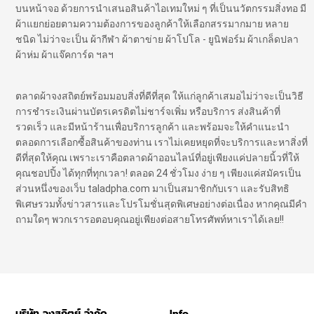
บนหน้าจอ ด้วยการนำเสนอสินค้าไอเทมใหม่ ๆ ที่เป็นนวัตกรรมสิ่งทอ มี
ผ้าแยกย่อยตามความต้องการของลูกค้าให้เลือกสรรมากมาย หลาย
ชนิด ไม่ว่าจะเป็น ผ้ากีฬา ผ้าตาข่าย ผ้าโปโล - ยูนิฟอร์ม ผ้าเกล็ดปลา
ผ้าห่ม ผ้าแจ๊คการ์ด ฯลฯ
ตลาดผ้าจงสถิตย์พร้อมมอบสิ่งที่ดีที่สุด ให้แก่ลูกค้าเสมอไม่ว่าจะเป็นวิธี
การชำระเงินผ่านบัตรเครดิตไม่ชาร์จเพิ่ม หรือบริการ ส่งสินค้าที่
รวดเร็ว และมีหน้าร้านเพื่อบริการลูกค้า และพร้อมจะให้คำแนะนำ
ตลอดการเลือกซื้อสินค้าของท่าน เราไม่เคยหยุดที่จะบริการและหาสิ่งที่
ดีที่สุดให้คุณ เพราะเราคือตลาดผ้าออนไลน์ที่อยู่เพียงแค่ปลายนิ้วที่ให้
คุณชอปปิ้ง ได้ทุกที่ทุกเวลา! ตลอด 24 ชั่วโมง ง่าย ๆ เพียงแค่สมัครเป็น
ส่วนหนึ่งของเว็บ taladpha.com มาเป็นสมาชิกกับเรา และรับสิทธิ
พิเศษรวมทั้งข่าวสารและโปรโมชั่นสุดพิเศษอย่างต่อเนื่อง หากคุณมีคำ
ถามใดๆ พวกเรารอตอบคุณอยู่เพียงต่อสายโทรศัพท์หาเราได้เลย!!
บริษัท จงสถิตย์ จำกัด
Info