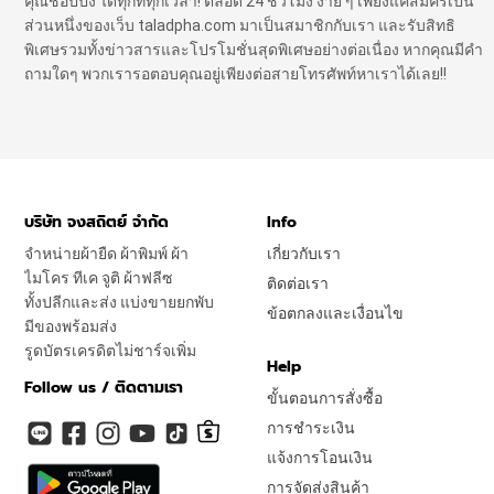
คุณชอปปิ้ง ได้ทุกที่ทุกเวลา! ตลอด 24 ชั่วโมง ง่าย ๆ เพียงแค่สมัครเป็น
ส่วนหนึ่งของเว็บ taladpha.com มาเป็นสมาชิกกับเรา และรับสิทธิ
พิเศษรวมทั้งข่าวสารและโปรโมชั่นสุดพิเศษอย่างต่อเนื่อง หากคุณมีคำ
ถามใดๆ พวกเรารอตอบคุณอยู่เพียงต่อสายโทรศัพท์หาเราได้เลย!!
บริษัท จงสถิตย์ จำกัด
Info
จำหน่ายผ้ายืด ผ้าพิมพ์ ผ้า
เกี่ยวกับเรา
ไมโคร ทีเค จูติ ผ้าฟลีซ
ติดต่อเรา
ทั้งปลีกและส่ง แบ่งขายยกพับ
ข้อตกลงและเงื่อนไข
มีของพร้อมส่ง
รูดบัตรเครดิตไม่ชาร์จเพิ่ม
Help
Follow us / ติดตามเรา
ขั้นตอนการสั่งซื้อ
การชำระเงิน
แจ้งการโอนเงิน
การจัดส่งสินค้า