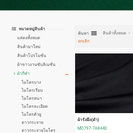
หมวดหมู่สินค้า
สินค้าทั้งหมด
ค้นหา :
แสดงทั้งหมด
ยกเลิก
สินค้ามาใหม่
สินค้าโปรโมชั่น
ผ้าขาวงานซับลิเมชั่น
ผ้ากีฬา
ไมโครบาง
ไมโครเรียบ
ไมโครหนา
ไมโครละเอียด
ไมโครตัวยู
ผ้ารังผึ้ง(ดำ)
ดาวกระจาย
MD797-7A8440
ดาวกระจายไมโคร