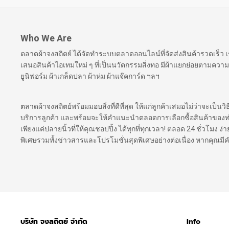
Who We Are
ตลาดผ้าจงสถิตย์ ได้จัดทำระบบตลาดออนไลน์ที่จัดส่งสินค้ารวดเร็ว
เสนอสินค้าไอเทมใหม่ ๆ ที่เป็นนวัตกรรมสิ่งทอ มีผ้าแยกย่อยตามความ
ยูนิฟอร์ม ผ้าเกล็ดปลา ผ้าห่ม ผ้าแจ๊คการ์ด ฯลฯ
ตลาดผ้าจงสถิตย์พร้อมมอบสิ่งที่ดีที่สุด ให้แก่ลูกค้าเสมอไม่ว่าจะเป็นว
บริการลูกค้า และพร้อมจะให้คำแนะนำตลอดการเลือกซื้อสินค้าของท่าน เ
เพียงแค่ปลายนิ้วที่ให้คุณชอปปิ้ง ได้ทุกที่ทุกเวลา! ตลอด 24 ชั่วโมง
พิเศษรวมทั้งข่าวสารและโปรโมชั่นสุดพิเศษอย่างต่อเนื่อง หากคุณม
บริษัท จงสถิตย์ จำกัด
Info