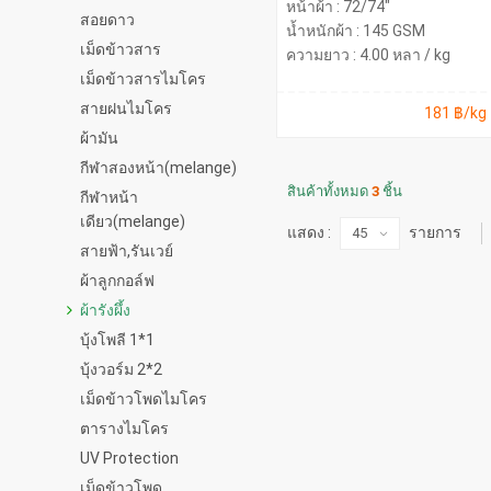
หน้าผ้า : 72/74"
สอยดาว
น้ำหนักผ้า : 145 GSM
เม็ดข้าวสาร
ความยาว : 4.00 หลา / kg
เม็ดข้าวสารไมโคร
สายฝนไมโคร
181 ฿/kg
ผ้ามัน
กีฬาสองหน้า(melange)
สินค้าทั้งหมด
3
ชิ้น
กีฬาหน้า
เดียว(melange)
แสดง :
รายการ
สายฟ้า,รันเวย์
ผ้าลูกกอล์ฟ
ผ้ารังผึ้ง
บุ้งโพลี 1*1
บุ้งวอร์ม 2*2
เม็ดข้าวโพดไมโคร
ตารางไมโคร
UV Protection
เม็ดข้าวโพด