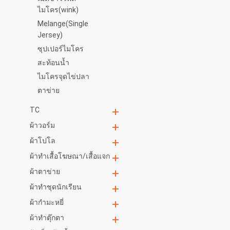
ไมโคร(wink)
Melange(Single
Jersey)
ซุปเปอร์ไมโคร
สะท้อนน้ำ
ไมโครจุดไข่ปลา
ตาข่าย
TC
ผ้าวอร์ม
ผ้าโปโล
ผ้าทำเสื้อโฆษณา/เสื้อแจก
ผ้าตาข่าย
ผ้าทำชุดนักเรียน
ผ้ากำมะหยี่
ผ้าทำตุ๊กตา