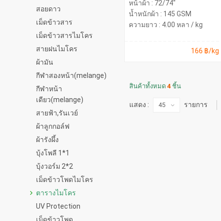
หน้าผ้า : 72/74"
สอยดาว
น้ำหนักผ้า : 145 GSM
เม็ดข้าวสาร
ความยาว : 4.00 หลา / kg
เม็ดข้าวสารไมโคร
สายฝนไมโคร
166 ฿/kg
ผ้ามัน
กีฬาสองหน้า(melange)
สินค้าทั้งหมด
4
ชิ้น
กีฬาหน้า
เดียว(melange)
แสดง :
รายการ
สายฟ้า,รันเวย์
ผ้าลูกกอล์ฟ
ผ้ารังผึ้ง
บุ้งโพลี 1*1
บุ้งวอร์ม 2*2
เม็ดข้าวโพดไมโคร
ตารางไมโคร
UV Protection
เม็ดข้าวโพด