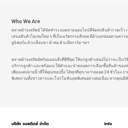
Who We Are
ตลาดผ้าจงสถิตย์ ได้จัดทำระบบตลาดออนไลน์ที่จัดส่งสินค้ารวดเร็ว
เสนอสินค้าไอเทมใหม่ ๆ ที่เป็นนวัตกรรมสิ่งทอ มีผ้าแยกย่อยตามความ
ยูนิฟอร์ม ผ้าเกล็ดปลา ผ้าห่ม ผ้าแจ๊คการ์ด ฯลฯ
ตลาดผ้าจงสถิตย์พร้อมมอบสิ่งที่ดีที่สุด ให้แก่ลูกค้าเสมอไม่ว่าจะเป็นว
บริการลูกค้า และพร้อมจะให้คำแนะนำตลอดการเลือกซื้อสินค้าของท่าน เ
เพียงแค่ปลายนิ้วที่ให้คุณชอปปิ้ง ได้ทุกที่ทุกเวลา! ตลอด 24 ชั่วโมง
พิเศษรวมทั้งข่าวสารและโปรโมชั่นสุดพิเศษอย่างต่อเนื่อง หากคุณม
บริษัท จงสถิตย์ จำกัด
Info