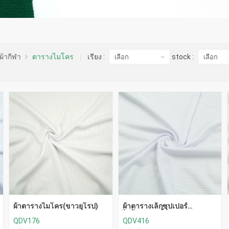
ผ้ากีฬา
ตารางไมโคร
เรียง :
stock :
ผ้าตารางไมโคร(ขาวยุโรป)
ผ้าตารางเล็กซุปเปอร์
ไมโคร(ขาวจั้วะ)
QDV176
QDV416