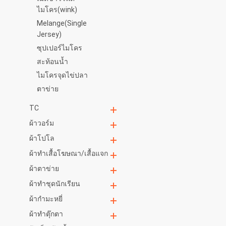
ไมโคร(wink)
Melange(Single
Jersey)
ซุปเปอร์ไมโคร
สะท้อนน้ำ
ไมโครจุดไข่ปลา
ตาข่าย
TC
ผ้าวอร์ม
ผ้าโปโล
ผ้าทำเสื้อโฆษณา/เสื้อแจก
ผ้าตาข่าย
ผ้าทำชุดนักเรียน
ผ้ากำมะหยี่
ผ้าทำตุ๊กตา