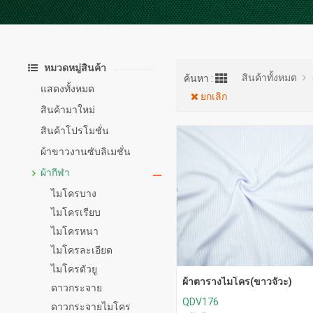
หมวดหมู่สินค้า
สินค้าทั้งหมด
ค้นหา :
แสดงทั้งหมด
ยกเลิก
สินค้ามาใหม่
สินค้าโปรโมชั่น
ผ้าขาวงานซับลิเมชั่น
ผ้ากีฬา
ไมโครบาง
ไมโครเรียบ
ไมโครหนา
ไมโครละเอียด
ไมโครตัวยู
ผ้าตารางไมโคร(ขาวจั๊วะ)
ดาวกระจาย
QDV176
ดาวกระจายไมโคร